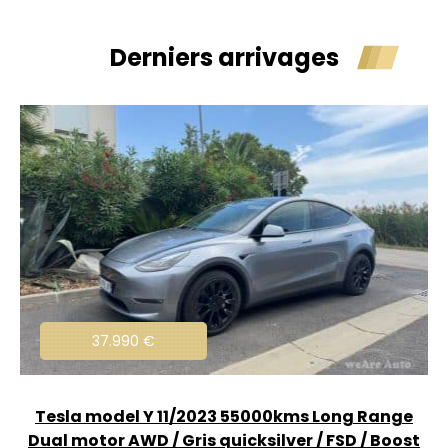
Derniers arrivages
37.990
€
Demande d'essai
ge
Tesla model Y 11/2023 55000kms Long Range
T
Dual motor AWD / Gris quicksilver / FSD / Boost