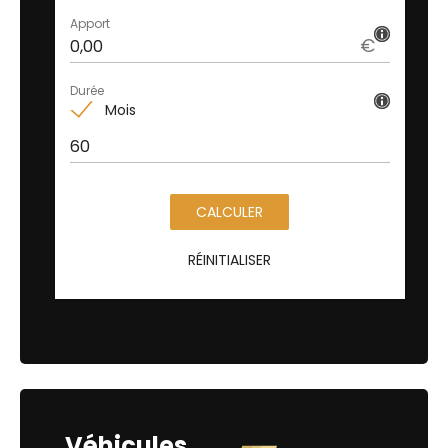
Apport
€
Durée
Mois
CALCULER
RÉINITIALISER
Véhicules