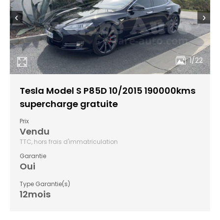
‹
›
1/22
Tesla Model S P85D 10/2015 190000kms
supercharge gratuite
Prix
Vendu
TTC, hors frais d'immatriculation
Garantie
Oui
Type Garantie(s)
12mois