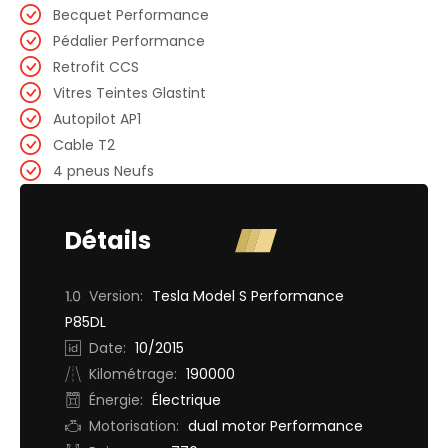
Becquet Performance
Pédalier Performance
Retrofit CCS
Vitres Teintes Glastint
Autopilot AP1
Cable T2
4 pneus Neufs
Détails
Version:
Tesla Model S Performance
P85DL
Date:
10/2015
Kilométrage:
190000
Énergie:
Électrique
Motorisation:
dual motor Performance