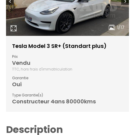
‹
›
1/17
Tesla Model 3 SR+ (Standart plus)
Prix
Vendu
TTC, hors frais d'immatriculation
Garantie
Oui
Type Garantie(s)
Constructeur 4ans 80000kms
Description