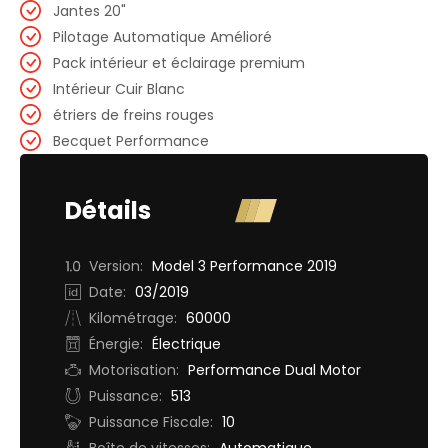
Jantes 20"
Pilotage Automatique Amélioré
Pack intérieur et éclairage premium
Intérieur Cuir Blanc
étriers de freins rouges
Becquet Performance
Détails
Version:
Model 3 Performance 2019
Date:
03/2019
Kilométrage:
60000
Énergie:
Électrique
Motorisation:
Performance Dual Motor
Puissance:
513
Puissance Fiscale:
10