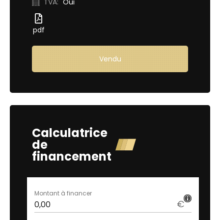
TVA:
Oui
pdf
Vendu
Demande d'essai
Calculatrice
de
financement
Montant à financer
€