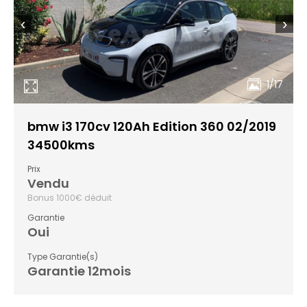
‹
›
1/17
bmw i3 170cv 120Ah Edition 360 02/2019
34500kms
Prix
Vendu
Bonus 1000€ déduit
Garantie
Oui
Type Garantie(s)
Garantie 12mois